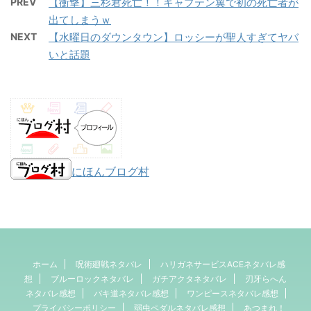
PREV
【衝撃】三杉君死亡！！キャプテン翼で初の死亡者が
出てしまうｗ
NEXT
【水曜日のダウンタウン】ロッシーが聖人すぎてヤバ
いと話題
にほんブログ村
ホーム
呪術廻戦ネタバレ
ハリガネサービスACEネタバレ感
想
ブルーロックネタバレ
ガチアクタネタバレ
刃牙らへん
ネタバレ感想
バキ道ネタバレ感想
ワンピースネタバレ感想
プライバシーポリシー
弱虫ペダルネタバレ感想
あつまれ！