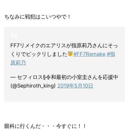
ちなみに戦犯はこいつやで！
FF7リメイクのエアリスが指原莉乃さんにそっ
くりでビックリしました
#FF7Remake
#指
原莉乃
— セフィロス§令和最初の小室圭さんを応援中
(@Sephiroth_king)
2019年5月10日
眼科に行くんだ・・・今すぐに！！