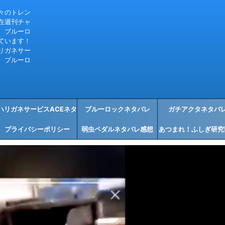
々のトレン
在週刊チャ
、ブルーロ
ています！
リガネサー
、ブルーロ
ハリガネサービスACEネタ
ブルーロックネタバレ
ガチアクタネタバ
プライバシーポリシー
バレ感想
弱虫ペダルネタバレ感想
あつまれ！ふしぎ研究
タバレ感想