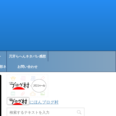
レ
刃牙らへんネタバレ感想
部ネ
お問い合わせ
にほんブログ村