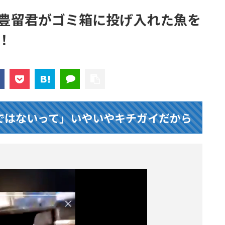
豊留君がゴミ箱に投げ入れた魚を
！
ではないって」いやいやキチガイだから