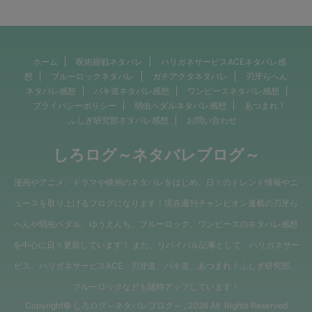
ホーム
呪術廻戦ネタバレ
ハリガネサービスACEネタバレ感
想
ブルーロックネタバレ
ガチアクタネタバレ
刃牙らへん
ネタバレ感想
バキ道ネタバレ感想
ワンピースネタバレ感想
プライバシーポリシー
弱虫ペダルネタバレ感想
あつまれ！
ふしぎ研究部ネタバレ感想
お問い合わせ
しろログ～ネタバレブログ～
漫画やアニメ、ドラマや映画のネタバレをはじめ、日々のトレンド情報やニ
ュースを取り上げるブログになります！現在週刊チャンピオン連載の刃牙ら
へんや弱虫ペダル、ゆうえんち、ブルーロック、ワンピースのネタバレ感想
を中心に日々更新しています！ また、リバイバル記事として、ハリガネサー
ビス、ハリガネサービスACE、刃牙道、バキ道、あつまれ！ふしぎ研究部、
ブルーロックなども随時アップしています！
Copyright© しろログ～ネタバレブログ～ , 2026 All Rights Reserved