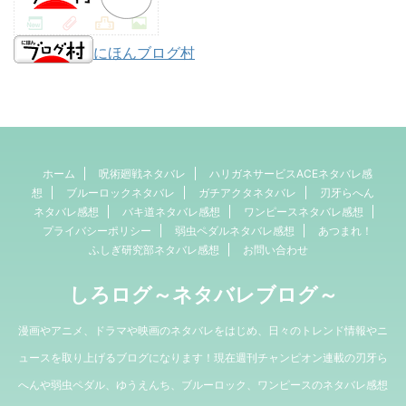
にほんブログ村
ホーム
呪術廻戦ネタバレ
ハリガネサービスACEネタバレ感
想
ブルーロックネタバレ
ガチアクタネタバレ
刃牙らへん
ネタバレ感想
バキ道ネタバレ感想
ワンピースネタバレ感想
プライバシーポリシー
弱虫ペダルネタバレ感想
あつまれ！
ふしぎ研究部ネタバレ感想
お問い合わせ
しろログ～ネタバレブログ～
漫画やアニメ、ドラマや映画のネタバレをはじめ、日々のトレンド情報やニ
ュースを取り上げるブログになります！現在週刊チャンピオン連載の刃牙ら
へんや弱虫ペダル、ゆうえんち、ブルーロック、ワンピースのネタバレ感想