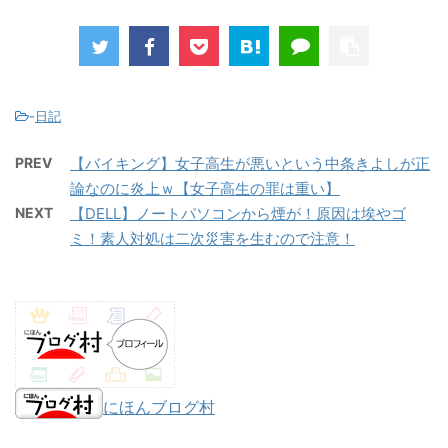
-
日記
PREV
【バイキング】女子高生が悪いという中条きよしが正
論なのに炎上ｗ【女子高生の罪は重い】
NEXT
【DELL】ノートパソコンから煙が！原因は埃やゴ
ミ！素人対処は二次災害を生むので注意！
にほんブログ村