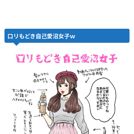
口リもどき自己愛沼女子ｗ