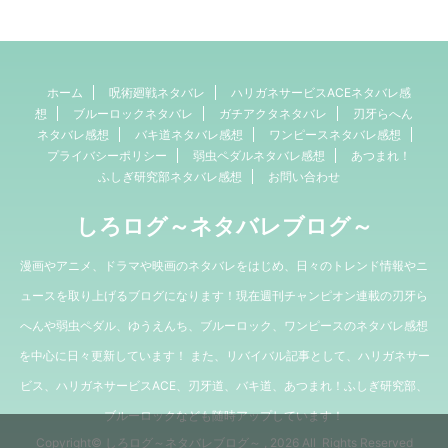
ホーム
呪術廻戦ネタバレ
ハリガネサービスACEネタバレ感
想
ブルーロックネタバレ
ガチアクタネタバレ
刃牙らへん
ネタバレ感想
バキ道ネタバレ感想
ワンピースネタバレ感想
プライバシーポリシー
弱虫ペダルネタバレ感想
あつまれ！
ふしぎ研究部ネタバレ感想
お問い合わせ
しろログ～ネタバレブログ～
漫画やアニメ、ドラマや映画のネタバレをはじめ、日々のトレンド情報やニ
ュースを取り上げるブログになります！現在週刊チャンピオン連載の刃牙ら
へんや弱虫ペダル、ゆうえんち、ブルーロック、ワンピースのネタバレ感想
を中心に日々更新しています！ また、リバイバル記事として、ハリガネサー
ビス、ハリガネサービスACE、刃牙道、バキ道、あつまれ！ふしぎ研究部、
ブルーロックなども随時アップしています！
Copyright© しろログ～ネタバレブログ～ , 2026 All Rights Reserved