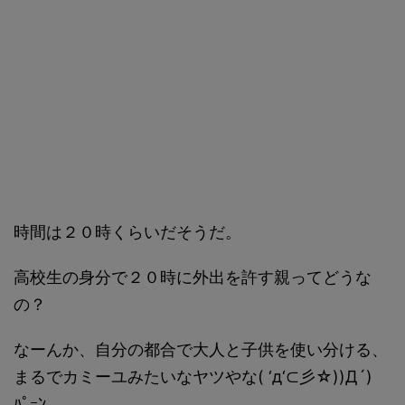
時間は２０時くらいだそうだ。
高校生の身分で２０時に外出を許す親ってどうな
の？
なーんか、自分の都合で大人と子供を使い分ける、
まるでカミーユみたいなヤツやな( ‘д‘⊂彡☆))Д´)
ﾊﾟｰﾝ