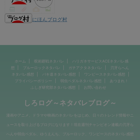
にほんブログ村
ホーム
呪術廻戦ネタバレ
ハリガネサービスACEネタバレ感
想
ブルーロックネタバレ
ガチアクタネタバレ
刃牙らへん
ネタバレ感想
バキ道ネタバレ感想
ワンピースネタバレ感想
プライバシーポリシー
弱虫ペダルネタバレ感想
あつまれ！
ふしぎ研究部ネタバレ感想
お問い合わせ
しろログ～ネタバレブログ～
漫画やアニメ、ドラマや映画のネタバレをはじめ、日々のトレンド情報やニ
ュースを取り上げるブログになります！現在週刊チャンピオン連載の刃牙ら
へんや弱虫ペダル、ゆうえんち、ブルーロック、ワンピースのネタバレ感想