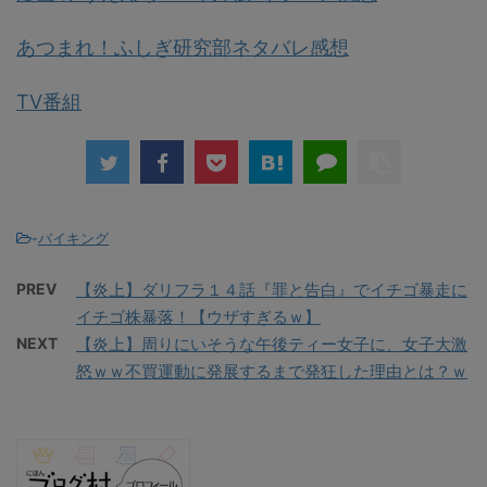
あつまれ！ふしぎ研究部ネタバレ感想
TV番組
-
バイキング
PREV
【炎上】ダリフラ１４話『罪と告白』でイチゴ暴走に
イチゴ株暴落！【ウザすぎるｗ】
NEXT
【炎上】周りにいそうな午後ティー女子に、女子大激
怒ｗｗ不買運動に発展するまで発狂した理由とは？ｗ