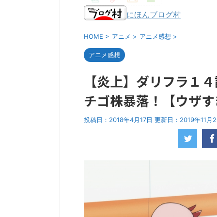
にほんブログ村
HOME
>
アニメ
>
アニメ感想
>
アニメ感想
【炎上】ダリフラ１４
チゴ株暴落！【ウザす
投稿日：2018年4月17日 更新日：
2019年11月