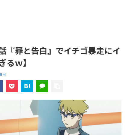
話『罪と告白』でイチゴ暴走にイ
ぎるｗ】
26日