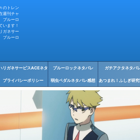
々のトレン
在週刊チャ
、ブルーロ
ています！
リガネサー
、ブルーロ
ハリガネサービスACEネタ
ブルーロックネタバレ
ガチアクタネタバ
プライバシーポリシー
バレ感想
弱虫ペダルネタバレ感想
あつまれ！ふしぎ研究
タバレ感想