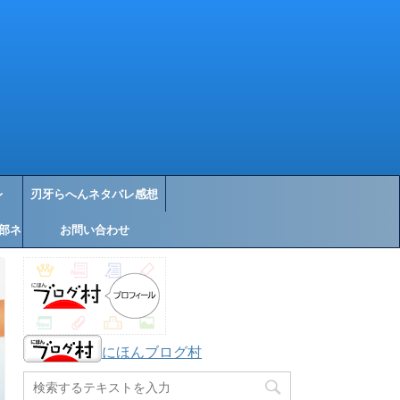
レ
刃牙らへんネタバレ感想
部ネ
お問い合わせ
にほんブログ村