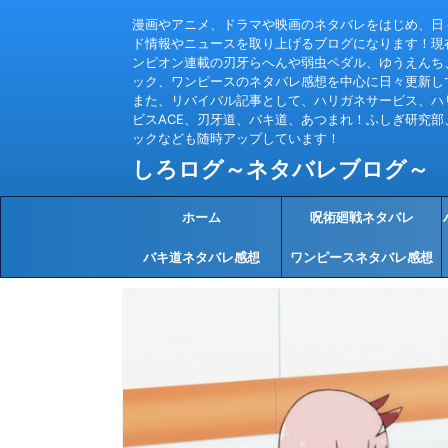
漫画やアニメ、ドラマや映画のネタバレをはじめ、日
ド情報やニュースを取り上げるブログになります！現
ンピオン連載の刃牙らへんや弱虫ペダル、ゆうえんち
ック、ワンピースのネタバレ感想を中心に日々更新し
また、リバイバル記事として、ハリガネサービス、ハ
ビスACE、刃牙道、バキ道、あつまれ！ふしぎ研究部
ックなども随時アップしています！
しろログ～ネタバレブログ～
ホーム
呪術廻戦ネタバレ
バキ道ネタバレ感想
ワンピースネタバレ感想