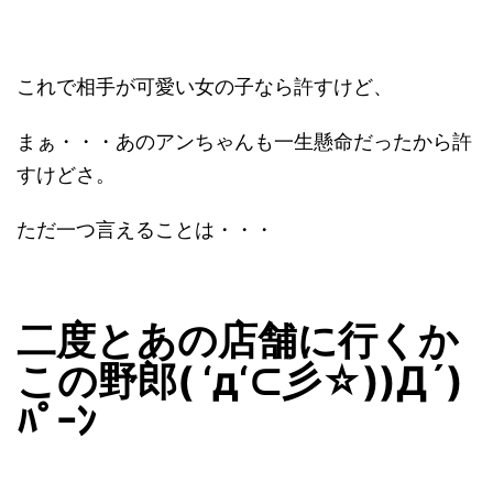
これで相手が可愛い女の子なら許すけど、
まぁ・・・あのアンちゃんも一生懸命だったから許
すけどさ。
ただ一つ言えることは・・・
二度とあの店舗に行くか
この野郎( ‘д‘⊂彡☆))Д´)
ﾊﾟｰﾝ