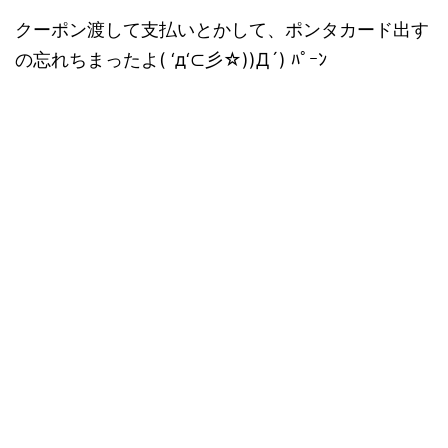
クーポン渡して支払いとかして、ポンタカード出す
の忘れちまったよ( ‘д‘⊂彡☆))Д´) ﾊﾟｰﾝ