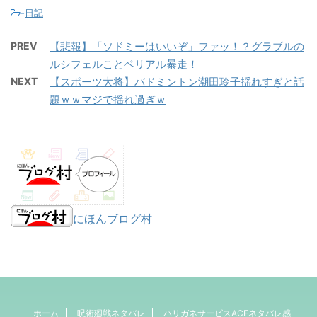
-
日記
PREV
【悲報】「ソドミーはいいぞ」ファッ！？グラブルの
ルシフェルことベリアル暴走！
NEXT
【スポーツ大将】バドミントン潮田玲子揺れすぎと話
題ｗｗマジで揺れ過ぎｗ
にほんブログ村
ホーム
呪術廻戦ネタバレ
ハリガネサービスACEネタバレ感