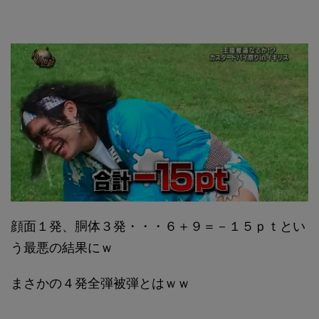
顔面１発、胴体３発・・・６＋９＝－１５ｐｔとい
う最悪の結果にｗ
まさかの４発全弾被弾とはｗｗ