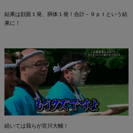
結果は顔面１発、胴体１発！合計－９ｐｔという結
果に！
続いては我らが宮川大輔！