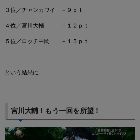
３位／チャンカワイ －９ｐｔ
４位／宮川大輔 －１２ｐｔ
５位／ロッチ中岡 －１５ｐｔ
という結果に。
宮川大輔！もう一回を所望！