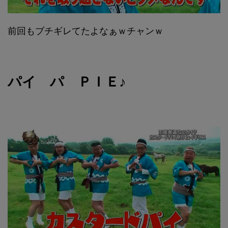
前回もブチギレてたよなぁｗチャンｗ
パイ パ ＰＩＥ♪