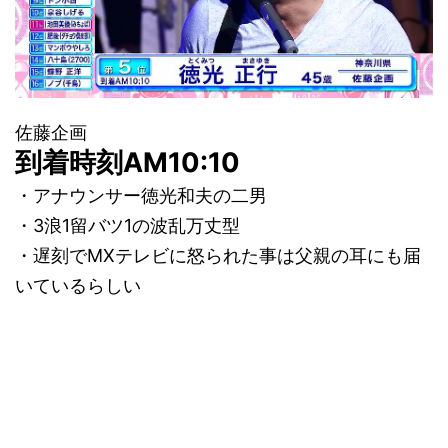
佐藤企画
到着時刻AM10:10
・アナウンサー徳光和夫の二男
・3浪1留バツ1の波乱万丈型
・遅刻でMXテレビに怒られた事は父親の耳にも届
いているらしい