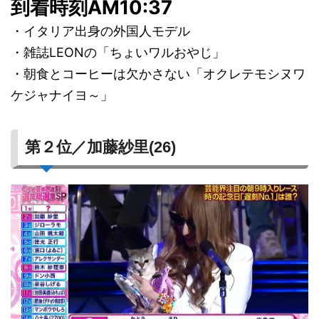
到着時刻AM10:37
・イタリア出身の外国人モデル
・雑誌LEONの「ちょいワルおやじ」
・朝食とコーヒーは欠かさない「オクレテモシヌワ
ケジャナイヨ～」
第２位／加藤紗里(26)