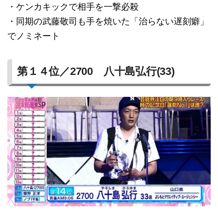
・ケンカキックで相手を一撃必殺
・同期の武藤敬司も手を焼いた「治らない遅刻癖」
でノミネート
第１４位／2700 八十島弘行(33)