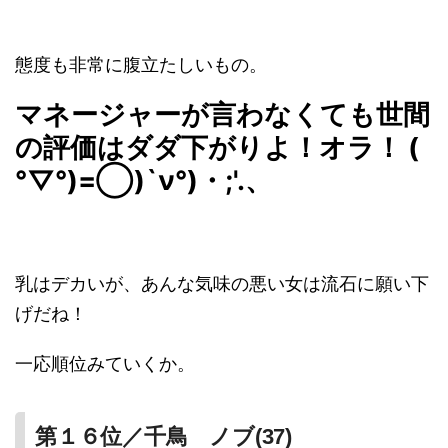
態度も非常に腹立たしいもの。
マネージャーが言わなくても世間
の評価はダダ下がりよ！オラ！ (
°▽°)=◯)`ν°)・;'.、
乳はデカいが、あんな気味の悪い女は流石に願い下
げだね！
一応順位みていくか。
第１６位／千鳥 ノブ(37)