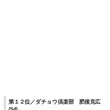
第１２位／ダチョウ倶楽部 肥後克広
(54)