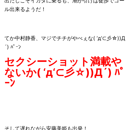
出だしこそイカダに乗るも、潮が引けば徒歩でゴー
ル出来るようだ！
てか中村静香、マジでチチがやべぇな( ‘д‘⊂彡☆))Д
´) ﾊﾟｰﾝ
セクシーショット満載や
ないか( ‘д‘⊂彡☆))Д´) ﾊﾟ
ｰﾝ
そして遅れながら安藤美姫も出発！