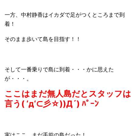
一方、中村静香はイカダで足がつくところまで到
着！
そのまま歩いて島を目指す！！
そして一番乗りで島に到着・・・かに思えた
が・・・。
ここはまだ無人島だとスタッフは
言う( ‘д‘⊂彡☆))Д´) ﾊﾟｰﾝ
実はここ、まだ手前の島だった！