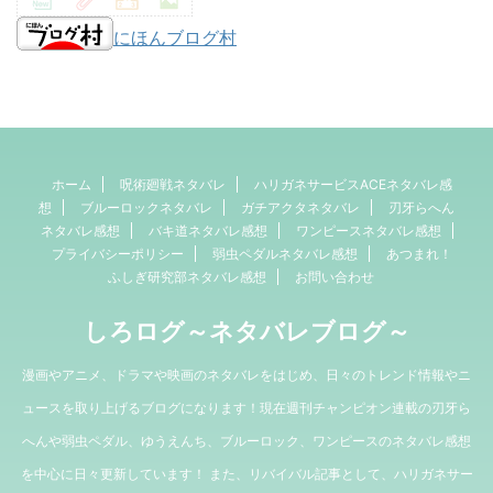
にほんブログ村
ホーム
呪術廻戦ネタバレ
ハリガネサービスACEネタバレ感
想
ブルーロックネタバレ
ガチアクタネタバレ
刃牙らへん
ネタバレ感想
バキ道ネタバレ感想
ワンピースネタバレ感想
プライバシーポリシー
弱虫ペダルネタバレ感想
あつまれ！
ふしぎ研究部ネタバレ感想
お問い合わせ
しろログ～ネタバレブログ～
漫画やアニメ、ドラマや映画のネタバレをはじめ、日々のトレンド情報やニ
ュースを取り上げるブログになります！現在週刊チャンピオン連載の刃牙ら
へんや弱虫ペダル、ゆうえんち、ブルーロック、ワンピースのネタバレ感想
を中心に日々更新しています！ また、リバイバル記事として、ハリガネサー