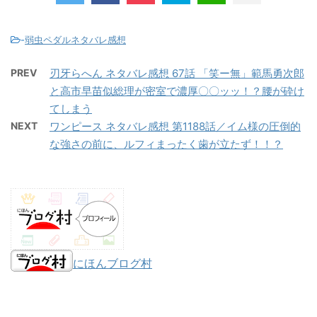
-
弱虫ペダルネタバレ感想
PREV
刃牙らへん ネタバレ感想 67話 「笑ー無」範馬勇次郎
と高市早苗似総理が密室で濃厚〇〇ッッ！？腰が砕け
てしまう
NEXT
ワンピース ネタバレ感想 第1188話／イム様の圧倒的
な強さの前に、ルフィまったく歯が立たず！！？
にほんブログ村