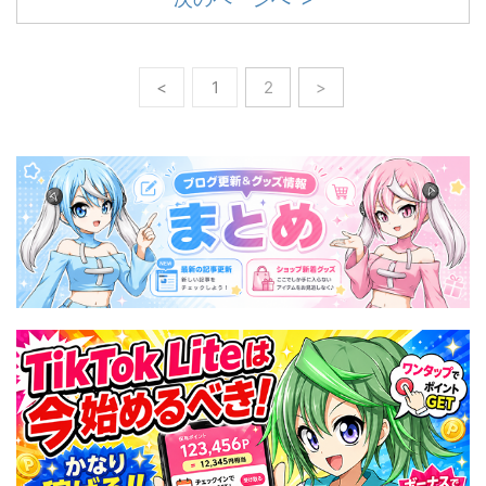
<
1
2
>