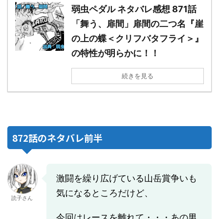
弱虫ペダル ネタバレ感想 871話
「舞う、扉間」扉間の二つ名『崖
の上の蝶＜クリフバタフライ＞』
の特性が明らかに！！
続きを見る
872話のネタバレ前半
激闘を繰り広げている山岳賞争いも
気になるところだけど、
読子さん
今回はレースを離れて・・・あの男