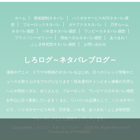
ホーム
呪術廻戦ネタバレ
ハリガネサービスACEネタバレ感
想
ブルーロックネタバレ
ガチアクタネタバレ
刃牙らへん
ネタバレ感想
バキ道ネタバレ感想
ワンピースネタバレ感想
プライバシーポリシー
弱虫ペダルネタバレ感想
あつまれ！
ふしぎ研究部ネタバレ感想
お問い合わせ
しろログ～ネタバレブログ～
漫画やアニメ、ドラマや映画のネタバレをはじめ、日々のトレンド情報やニ
ュースを取り上げるブログになります！現在週刊チャンピオン連載の刃牙ら
へんや弱虫ペダル、ゆうえんち、ブルーロック、ワンピースのネタバレ感想
を中心に日々更新しています！ また、リバイバル記事として、ハリガネサー
ビス、ハリガネサービスACE、刃牙道、バキ道、あつまれ！ふしぎ研究部、
ブルーロックなども随時アップしています！
Copyright© しろログ～ネタバレブログ～ , 2026 All Rights Reserved
Powered by
AFFINGER5
.