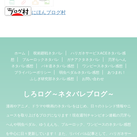
にほんブログ村
ホーム
呪術廻戦ネタバレ
ハリガネサービスACEネタバレ感
想
ブルーロックネタバレ
ガチアクタネタバレ
刃牙らへん
ネタバレ感想
バキ道ネタバレ感想
ワンピースネタバレ感想
プライバシーポリシー
弱虫ペダルネタバレ感想
あつまれ！
ふしぎ研究部ネタバレ感想
お問い合わせ
しろログ～ネタバレブログ～
漫画やアニメ、ドラマや映画のネタバレをはじめ、日々のトレンド情報やニ
ュースを取り上げるブログになります！現在週刊チャンピオン連載の刃牙ら
へんや弱虫ペダル、ゆうえんち、ブルーロック、ワンピースのネタバレ感想
を中心に日々更新しています！ また、リバイバル記事として、ハリガネサー