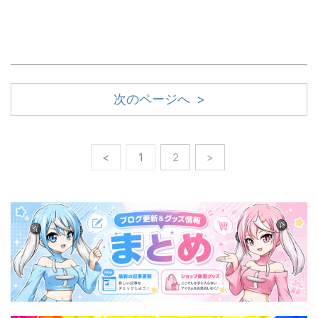
次のページへ >
<
1
2
>