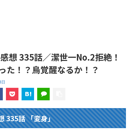
想 335話／潔世一No.2拒絶！
った！？烏覚醒なるか！？
8日
 335話 「変身」