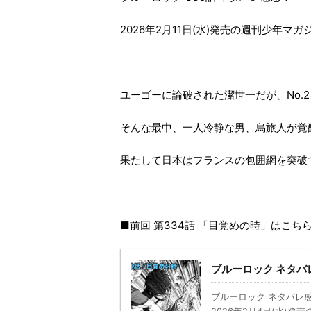
2026年2月11日(水)発売の週刊少年マガ
ユーゴーに論破された潔世一だが、No.
そんな最中、一人冷静な男、烏旅人が覚
果たして日本はフランスの包囲網を突破
■前回 第334話 「目覚めの時」はこち
ブルーロック ネタバ
ブルーロック ネタバレ感