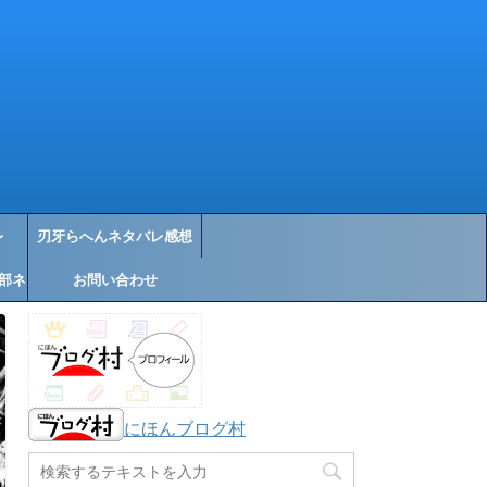
レ
刃牙らへんネタバレ感想
部ネ
お問い合わせ
にほんブログ村