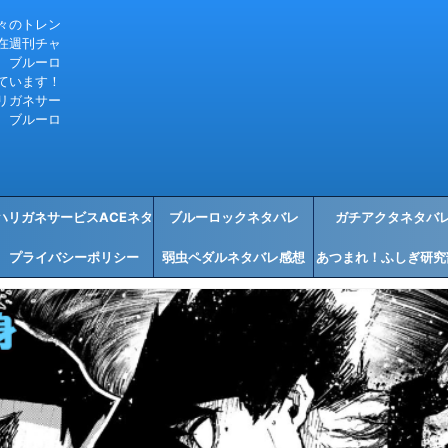
々のトレン
在週刊チャ
、ブルーロ
ています！
リガネサー
、ブルーロ
ハリガネサービスACEネタ
ブルーロックネタバレ
ガチアクタネタバ
プライバシーポリシー
バレ感想
弱虫ペダルネタバレ感想
あつまれ！ふしぎ研究
タバレ感想