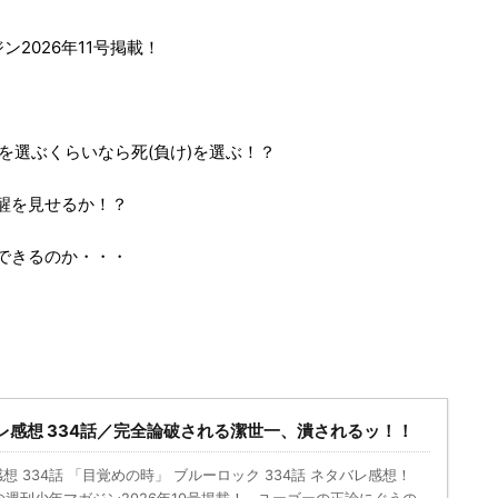
ジン2026年11号掲載！
2を選ぶくらいなら死(負け)を選ぶ！？
醒を見せるか！？
できるのか・・・
ら
レ感想 334話／完全論破される潔世一、潰されるッ！！
想 334話 「目覚めの時」 ブルーロック 334話 ネタバレ感想！