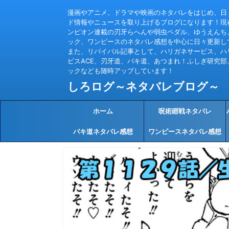
漫画やアニメ、ドラマや映画のネタバレをはじめ、日
ド情報やニュースを取り上げるブログになります！現
ンピオン連載の刃牙らへんや弱虫ペダル、ゆうえんち
ック、ワンピースのネタバレ感想を中心に日々更新し
また、リバイバル記事として、ハリガネサービス、ハ
ビスACE、刃牙道、バキ道、あつまれ！ふしぎ研究部
ックなども随時アップしています！
しろログ～ネタバレブログ～
ホーム
呪術廻戦ネタバレ
バキ道ネタバレ感想
ワンピースネタバレ感想