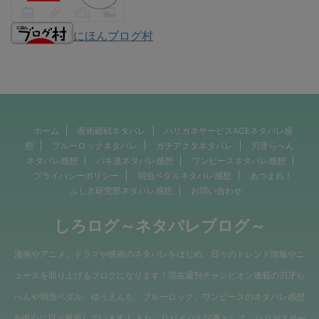
にほんブログ村
ホーム
呪術廻戦ネタバレ
ハリガネサービスACEネタバレ感
想
ブルーロックネタバレ
ガチアクタネタバレ
刃牙らへん
ネタバレ感想
バキ道ネタバレ感想
ワンピースネタバレ感想
プライバシーポリシー
弱虫ペダルネタバレ感想
あつまれ！
ふしぎ研究部ネタバレ感想
お問い合わせ
しろログ～ネタバレブログ～
漫画やアニメ、ドラマや映画のネタバレをはじめ、日々のトレンド情報やニ
ュースを取り上げるブログになります！現在週刊チャンピオン連載の刃牙ら
へんや弱虫ペダル、ゆうえんち、ブルーロック、ワンピースのネタバレ感想
を中心に日々更新しています！ また、リバイバル記事として、ハリガネサー