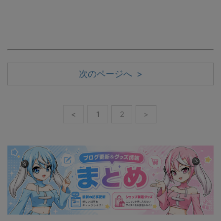
次のページへ >
<
1
2
>