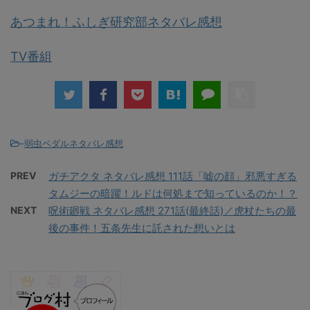
あつまれ！ふしぎ研究部ネタバレ感想
TV番組
-
弱虫ペダルネタバレ感想
PREV
ガチアクタ ネタバレ感想 111話「嘘の顔」邪悪すぎる
タムジーの暗躍！ルドは何処まで知っているのか！？
NEXT
呪術廻戦 ネタバレ感想 271話(最終話)／虎杖たちの最
後の事件！五条先生に託された想いとは