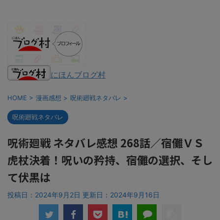
にほんブログ村
HOME
>
漫画感想
>
呪術廻戦ネタバレ
>
呪術廻戦ネタバレ
呪術廻戦 ネタバレ感想 268話／宿儺ＶＳ
虎杖決着！呪いの矜持、宿儺の選択、そし
て伏黒は
投稿日：2024年9月2日 更新日：
2024年9月16日