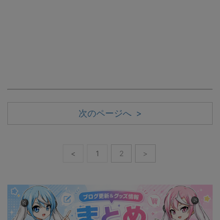
次のページへ >
<
1
2
>