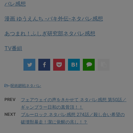
バレ感想
漫画 ゆうえんち -バキ外伝-ネタバレ感想
あつまれ！ふしぎ研究部ネタバレ感想
TV番組
-
呪術廻戦ネタバレ
PREV
フェアウェイの声をきかせて ネタバレ感想 第50話／
ギャンブラー日和の真骨頂！！
NEXT
ブルーロック ネタバレ感想 274話／殺し合い希望の
破壊獣暴走！潔に覚醒の兆し！？