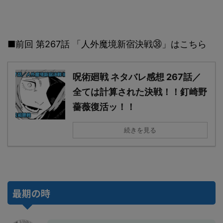
■前回 第267話 「人外魔境新宿決戦㊳」はこちら
呪術廻戦 ネタバレ感想 267話／
全ては計算された決戦！！釘崎野
薔薇復活ッ！！
続きを見る
最期の時