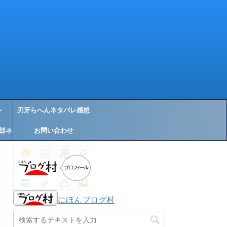
レ
刃牙らへんネタバレ感想
部ネ
お問い合わせ
にほんブログ村