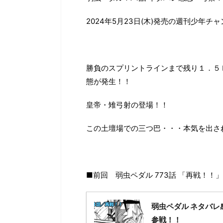
2024年5月23日(木)発売の週刊少年チ
勝負のスプリントラインまで残り１．５
態が発生！！
皇帝・雉弓射の登場！！
この土壇場での三つ巴・・・本気を出さ
■前回 弱虫ペダル 773話 「再戦！！
弱虫ペダル ネタバレ
参戦！！