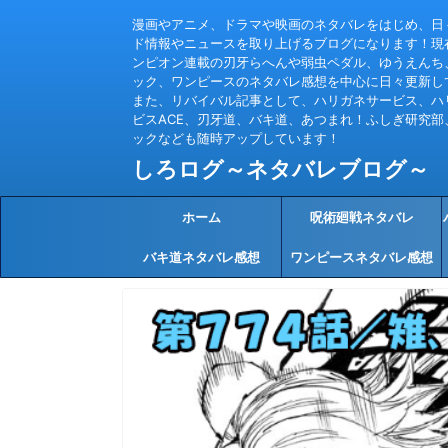
漫画やアニメ、ドラマや映画のネタバレをはじめ、日
ド情報やニュースを取り上げるブログになります！現
ンピオン連載の刃牙らへんや弱虫ペダル、ゆうえんち
ック、ワンピースのネタバレ感想を中心に日々更新し
また、リバイバル記事として、ハリガネサービス、ハ
ビスACE、刃牙道、バキ道、あつまれ！ふしぎ研究部
ックなども随時アップしています！
しろログ～ネタバレブログ～
ホーム
呪術廻戦ネタバレ
バキ道ネタバレ感想
ワンピースネタバレ感想