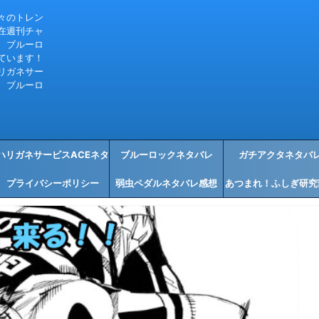
々のトレン
在週刊チャ
、ブルーロ
ています！
リガネサー
、ブルーロ
ハリガネサービスACEネタ
ブルーロックネタバレ
ガチアクタネタバ
プライバシーポリシー
バレ感想
弱虫ペダルネタバレ感想
あつまれ！ふしぎ研究
タバレ感想