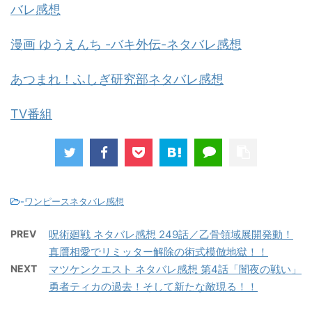
バレ感想
漫画 ゆうえんち -バキ外伝-ネタバレ感想
あつまれ！ふしぎ研究部ネタバレ感想
TV番組
-
ワンピースネタバレ感想
PREV
呪術廻戦 ネタバレ感想 249話／乙骨領域展開発動！
真贋相愛でリミッター解除の術式模倣地獄！！
NEXT
マツケンクエスト ネタバレ感想 第4話「闇夜の戦い」
勇者ティカの過去！そして新たな敵現る！！