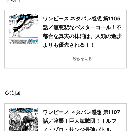
ワンピース ネタバレ感想 第1105
話／無慈悲なバスターコール！不
都合な真実の抹消は、人類の進歩
よりも優先される！！
続きを見る
◇次回
ワンピース ネタバレ感想 第1107
話／強襲！巨人海賊団！！ルフ
ィ・ゾロ・サンジ最強バトル