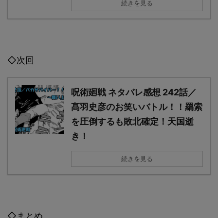
続きを見る
◇次回
呪術廻戦 ネタバレ感想 242話／
髙羽史彦のお笑いバトル！！羂索
を圧倒するも敗北確定！天国逝
き！
続きを見る
◇まとめ