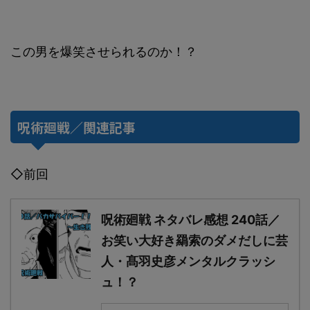
この男を爆笑させられるのか！？
呪術廻戦／関連記事
◇前回
呪術廻戦 ネタバレ感想 240話／
お笑い大好き羂索のダメだしに芸
人・髙羽史彦メンタルクラッシ
ュ！？