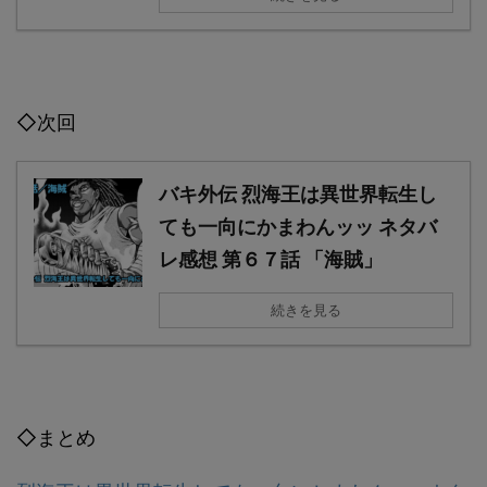
◇次回
バキ外伝 烈海王は異世界転生し
ても一向にかまわんッッ ネタバ
レ感想 第６７話 「海賊」
続きを見る
◇まとめ