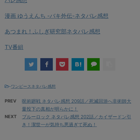
バレ感想
漫画 ゆうえんち -バキ外伝-ネタバレ感想
あつまれ！ふしぎ研究部ネタバレ感想
TV番組
-
ワンピースネタバレ感想
PREV
呪術廻戦 ネタバレ感想 209話／死滅回游へ非術師大
量投下の真相が明らかに！
NEXT
ブルーロック ネタバレ感想 202話／カイザードン引
き！潔世一が気持ち悪過ぎて死ぬ！