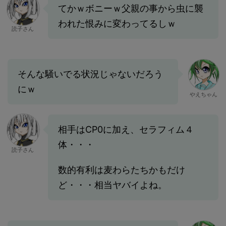
てかｗボニーｗ父親の事から虫に襲
われた恨みに変わってるしｗ
読子さん
そんな騒いでる状況じゃないだろう
にｗ
やえちゃん
相手はCP0に加え、セラフィム４
体・・・
読子さん
数的有利は麦わらたちかもだけ
ど・・・相当ヤバイよね。