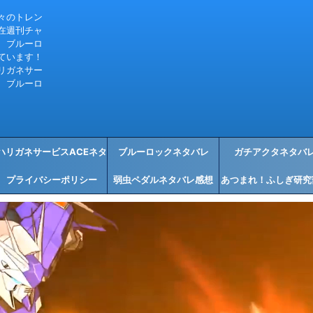
々のトレン
在週刊チャ
、ブルーロ
ています！
リガネサー
、ブルーロ
ハリガネサービスACEネタ
ブルーロックネタバレ
ガチアクタネタバ
プライバシーポリシー
バレ感想
弱虫ペダルネタバレ感想
あつまれ！ふしぎ研究
タバレ感想