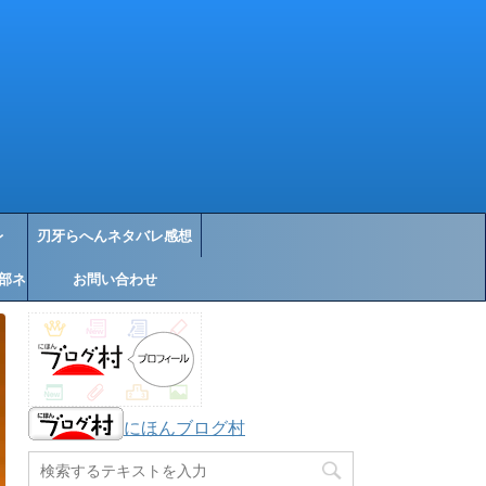
レ
刃牙らへんネタバレ感想
部ネ
お問い合わせ
にほんブログ村