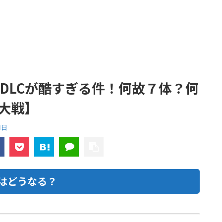
のDLCが酷すぎる件！何故７体？何
大戦】
1日
はどうなる？