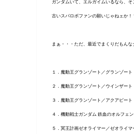
ガンダムいて、エルガイムいるなら、そ
古いスパロボファンの願いじゃねェか！
まぁ・・・ただ、最近でまくりだもんな
１．魔動王グランゾート／グランゾート
２．魔動王グランゾート／ウインザート
３．魔動王グランゾート／アクアビート
４．機動戦士ガンダム 鉄血のオルフェ
５．冥王計画ゼオライマー／ゼオライマ