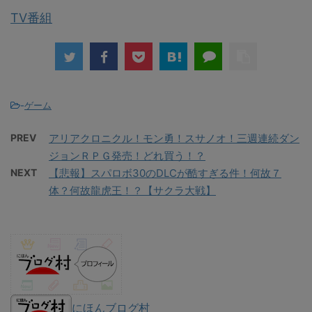
TV番組
-
ゲーム
PREV
アリアクロニクル！モン勇！スサノオ！三週連続ダン
ジョンＲＰＧ発売！どれ買う！？
NEXT
【悲報】スパロボ30のDLCが酷すぎる件！何故７
体？何故龍虎王！？【サクラ大戦】
にほんブログ村