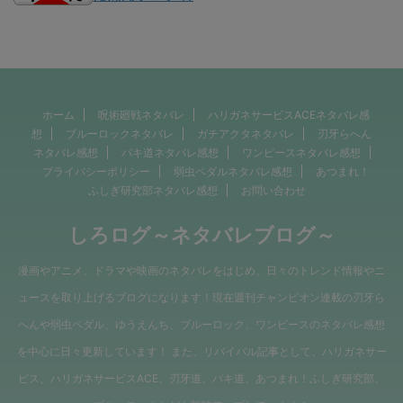
ホーム
呪術廻戦ネタバレ
ハリガネサービスACEネタバレ感
想
ブルーロックネタバレ
ガチアクタネタバレ
刃牙らへん
ネタバレ感想
バキ道ネタバレ感想
ワンピースネタバレ感想
プライバシーポリシー
弱虫ペダルネタバレ感想
あつまれ！
ふしぎ研究部ネタバレ感想
お問い合わせ
しろログ～ネタバレブログ～
漫画やアニメ、ドラマや映画のネタバレをはじめ、日々のトレンド情報やニ
ュースを取り上げるブログになります！現在週刊チャンピオン連載の刃牙ら
へんや弱虫ペダル、ゆうえんち、ブルーロック、ワンピースのネタバレ感想
を中心に日々更新しています！ また、リバイバル記事として、ハリガネサー
ビス、ハリガネサービスACE、刃牙道、バキ道、あつまれ！ふしぎ研究部、