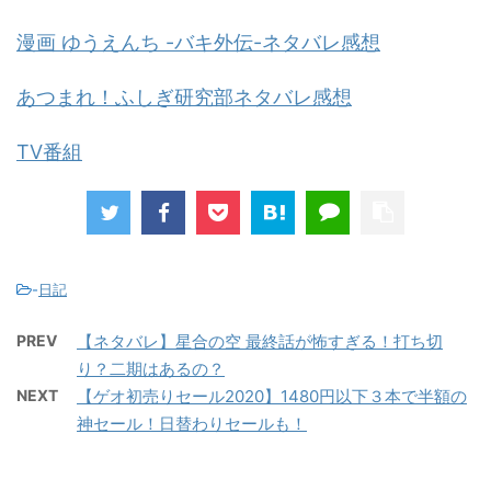
漫画 ゆうえんち -バキ外伝-ネタバレ感想
あつまれ！ふしぎ研究部ネタバレ感想
TV番組
-
日記
PREV
【ネタバレ】星合の空 最終話が怖すぎる！打ち切
り？二期はあるの？
NEXT
【ゲオ初売りセール2020】1480円以下３本で半額の
神セール！日替わりセールも！