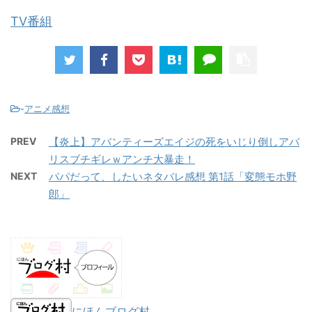
TV番組
-
アニメ感想
PREV
【炎上】アバンティーズエイジの死をいじり倒しアバ
リスブチギレｗアンチ大暴走！
NEXT
パパだって、したいネタバレ感想 第1話「変態モホ野
郎」
にほんブログ村