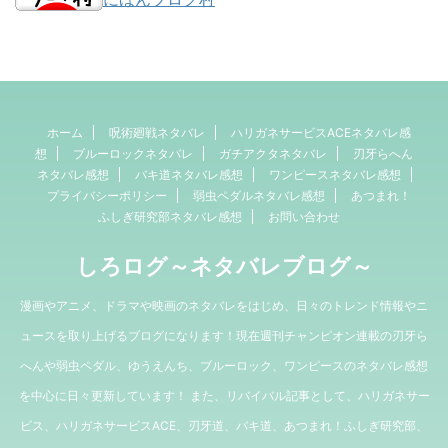
ホーム
呪術廻戦ネタバレ
ハリガネサービスACEネタバレ感
想
ブルーロックネタバレ
ガチアクタネタバレ
刃牙らへん
ネタバレ感想
バキ道ネタバレ感想
ワンピースネタバレ感想
プライバシーポリシー
弱虫ペダルネタバレ感想
あつまれ！
ふしぎ研究部ネタバレ感想
お問い合わせ
しろログ～ネタバレブログ～
漫画やアニメ、ドラマや映画のネタバレをはじめ、日々のトレンド情報やニ
ュースを取り上げるブログになります！現在週刊チャンピオン連載の刃牙ら
へんや弱虫ペダル、ゆうえんち、ブルーロック、ワンピースのネタバレ感想
を中心に日々更新しています！ また、リバイバル記事として、ハリガネサー
ビス、ハリガネサービスACE、刃牙道、バキ道、あつまれ！ふしぎ研究部、