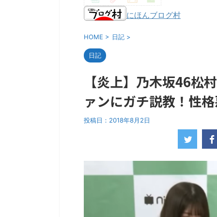
にほんブログ村
HOME
>
日記
>
日記
【炎上】乃木坂46松
ァンにガチ説教！性格
投稿日：
2018年8月2日