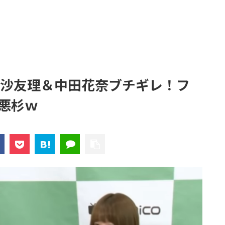
村沙友理＆中田花奈ブチギレ！フ
悪杉ｗ