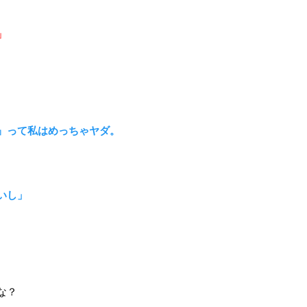
」
』って私はめっちゃヤダ。
いし」
な？