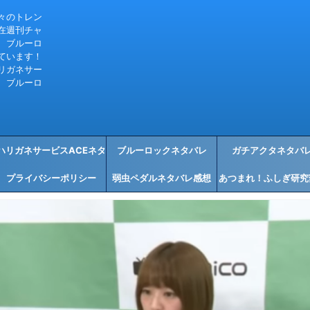
々のトレン
在週刊チャ
、ブルーロ
ています！
リガネサー
、ブルーロ
ハリガネサービスACEネタ
ブルーロックネタバレ
ガチアクタネタバ
プライバシーポリシー
バレ感想
弱虫ペダルネタバレ感想
あつまれ！ふしぎ研究
タバレ感想