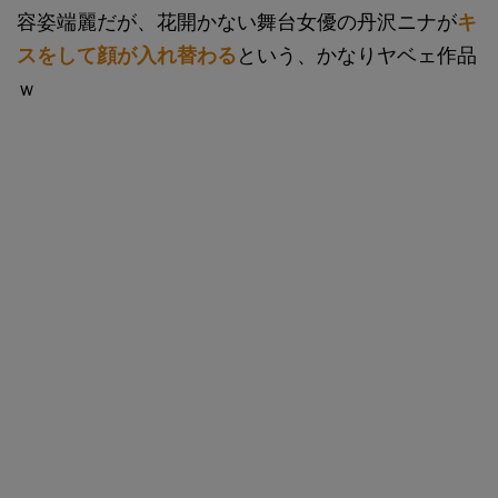
容姿端麗だが、花開かない舞台女優の丹沢ニナが
キ
スをして顔が入れ替わる
という、かなりヤベェ作品
ｗ