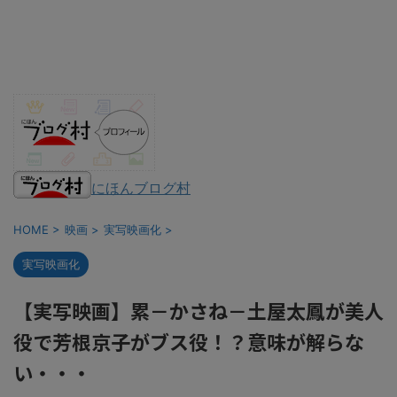
にほんブログ村
HOME
>
映画
>
実写映画化
>
実写映画化
【実写映画】累－かさね－土屋太鳳が美人
役で芳根京子がブス役！？意味が解らな
い・・・