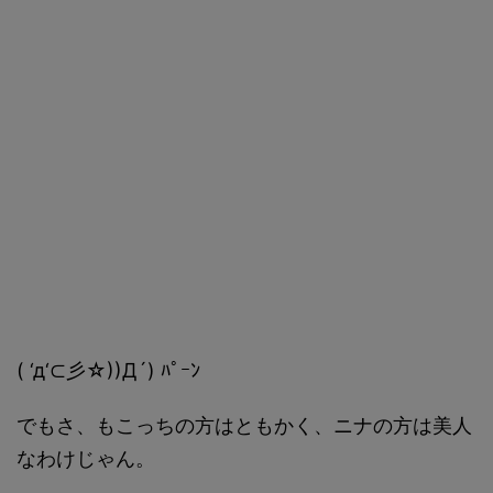
( ‘д‘⊂彡☆))Д´) ﾊﾟｰﾝ
でもさ、もこっちの方はともかく、ニナの方は美人
なわけじゃん。