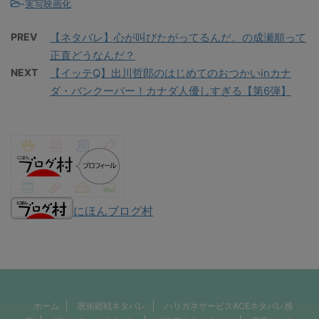
-
実写映画化
PREV
【ネタバレ】心が叫びたがってるんだ。の成瀬順って
正直どうなんだ？
NEXT
【イッテQ】出川哲郎のはじめてのおつかいinカナ
ダ・バンクーバー！カナダ人優しすぎる【第6弾】
にほんブログ村
ホーム
呪術廻戦ネタバレ
ハリガネサービスACEネタバレ感