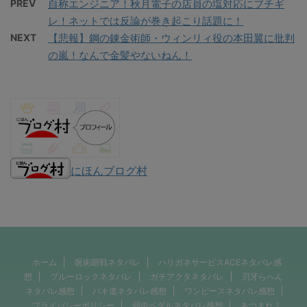
PREV
自称エンジニア！秋月電子の店員の塩対応にブチギ
レ！ネットでは反論が巻き起こり話題に！
NEXT
【悲報】鋼の錬金術師・ウィンリィ役の本田翼に批判
の嵐！なんで金髪やないねん！
にほんブログ村
ホーム
呪術廻戦ネタバレ
ハリガネサービスACEネタバレ感
想
ブルーロックネタバレ
ガチアクタネタバレ
刃牙らへん
ネタバレ感想
バキ道ネタバレ感想
ワンピースネタバレ感想
プライバシーポリシー
弱虫ペダルネタバレ感想
あつまれ！