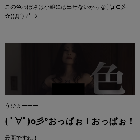
この色っぽさは小娘には出せないからな( ‘д‘⊂彡
☆))Д´) ﾊﾟｰﾝ
うひょーーー
( ﾟ∀ﾟ)o彡°おっぱぉ！おっぱぉ！
最高ですね！