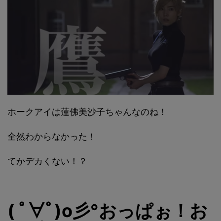
ホークアイは蓮佛美沙子ちゃんなのね！
全然わからなかった！
てかデカくない！？
( ﾟ∀ﾟ)o彡°おっぱぉ！お