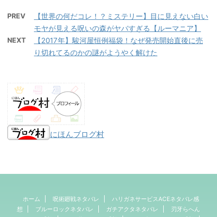
PREV
【世界の何だコレ！？ミステリー】目に見えない白い
モヤが見える呪いの森がヤバすぎる【ルーマニア】
NEXT
【2017年】駿河屋恒例福袋！なぜ発売開始直後に売
り切れてるのかの謎がようやく解けた
にほんブログ村
ホーム
呪術廻戦ネタバレ
ハリガネサービスACEネタバレ感
想
ブルーロックネタバレ
ガチアクタネタバレ
刃牙らへん