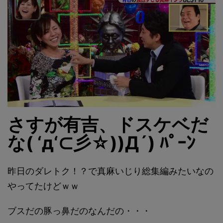
さすが有吉、ドスケベだ
な( ‘д‘⊂彡☆))Д´) ﾊﾟｰﾝ
昨日のダレトク！？で真麻いじり総集編みたいなの
やってたけどｗｗ
ブスだの豚っ鼻だのなんだの・・・