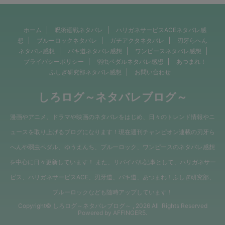
ホーム
呪術廻戦ネタバレ
ハリガネサービスACEネタバレ感
想
ブルーロックネタバレ
ガチアクタネタバレ
刃牙らへん
ネタバレ感想
バキ道ネタバレ感想
ワンピースネタバレ感想
プライバシーポリシー
弱虫ペダルネタバレ感想
あつまれ！
ふしぎ研究部ネタバレ感想
お問い合わせ
しろログ～ネタバレブログ～
漫画やアニメ、ドラマや映画のネタバレをはじめ、日々のトレンド情報やニ
ュースを取り上げるブログになります！現在週刊チャンピオン連載の刃牙ら
へんや弱虫ペダル、ゆうえんち、ブルーロック、ワンピースのネタバレ感想
を中心に日々更新しています！ また、リバイバル記事として、ハリガネサー
ビス、ハリガネサービスACE、刃牙道、バキ道、あつまれ！ふしぎ研究部、
ブルーロックなども随時アップしています！
Copyright© しろログ～ネタバレブログ～ , 2026 All Rights Reserved
Powered by
AFFINGER5
.