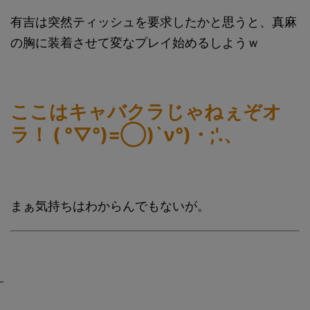
有吉は突然ティッシュを要求したかと思うと、真麻
の胸に装着させて変なプレイ始めるしようｗ
ここはキャバクラじゃねぇぞオ
ラ！ ( °▽°)=◯)`ν°)・;'.、
まぁ気持ちはわからんでもないが。