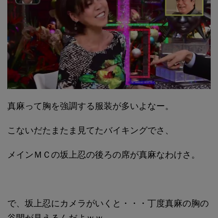
真麻って胸を強調する服装が多いよなー。
こないだたまたま見てたバイキングでさ、
メインＭＣの坂上忍の後ろの席が真麻なわけさ。
で、坂上忍にカメラがいくと・・・丁度真麻の胸の
谷間が見えるんだよｗｗ