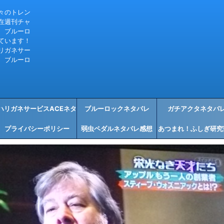
々のトレン
在週刊チャ
、ブルーロ
ています！
リガネサー
、ブルーロ
ハリガネサービスACEネタ
ブルーロックネタバレ
ガチアクタネタバ
プライバシーポリシー
バレ感想
弱虫ペダルネタバレ感想
あつまれ！ふしぎ研究
タバレ感想