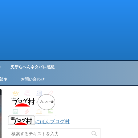
レ
刃牙らへんネタバレ感想
部ネ
お問い合わせ
にほんブログ村