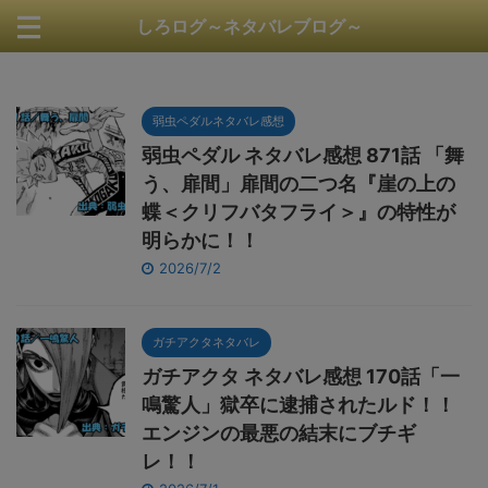
しろログ～ネタバレブログ～
弱虫ペダルネタバレ感想
弱虫ペダル ネタバレ感想 871話 「舞
う、扉間」扉間の二つ名『崖の上の
蝶＜クリフバタフライ＞』の特性が
明らかに！！
2026/7/2
ガチアクタネタバレ
ガチアクタ ネタバレ感想 170話「一
鳴驚人」獄卒に逮捕されたルド！！
エンジンの最悪の結末にブチギ
レ！！