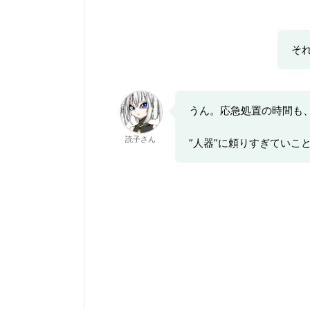
そ
うん。応急処置の時間も
読子さん
”人器”に頼りすぎていこ