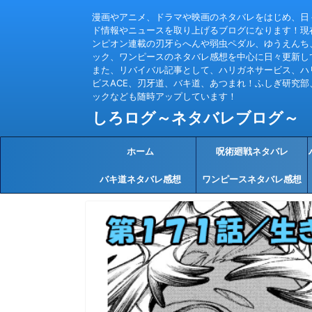
漫画やアニメ、ドラマや映画のネタバレをはじめ、日
ド情報やニュースを取り上げるブログになります！現
ンピオン連載の刃牙らへんや弱虫ペダル、ゆうえんち
ック、ワンピースのネタバレ感想を中心に日々更新し
また、リバイバル記事として、ハリガネサービス、ハ
ビスACE、刃牙道、バキ道、あつまれ！ふしぎ研究部
ックなども随時アップしています！
しろログ～ネタバレブログ～
ホーム
呪術廻戦ネタバレ
バキ道ネタバレ感想
ワンピースネタバレ感想