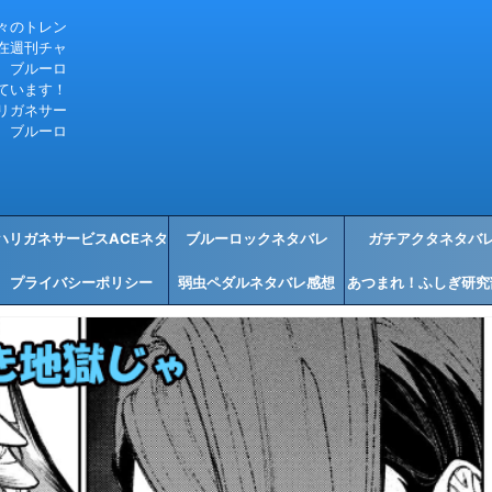
々のトレン
在週刊チャ
、ブルーロ
ています！
リガネサー
、ブルーロ
ハリガネサービスACEネタ
ブルーロックネタバレ
ガチアクタネタバ
プライバシーポリシー
バレ感想
弱虫ペダルネタバレ感想
あつまれ！ふしぎ研究
タバレ感想