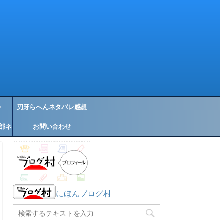
レ
刃牙らへんネタバレ感想
部ネ
お問い合わせ
にほんブログ村