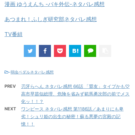
漫画 ゆうえんち -バキ外伝-ネタバレ感想
あつまれ！ふしぎ研究部ネタバレ感想
TV番組
-
弱虫ペダルネタバレ感想
PREV
刃牙らへん ネタバレ感想 66話 「盟友」タイプかも♡
高市早苗似総理、危険を省みず範馬勇次郎の前でメス
化ッ！！？
NEXT
ワンピース ネタバレ感想 第1186話／あまりにも卑
劣！シュリ姫の出生の秘密！蘇る悪夢の宮殿の記
憶！！