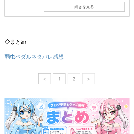
続きを見る
◇まとめ
弱虫ペダルネタバレ感想
<
1
2
>