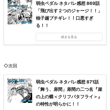
弱虫ペダル ネタバレ感想 869話
「飛び出す２つのジャージ！！」
柚子越ブチギレ！！口悪すぎ
る！！
続きを見る
◇次回
弱虫ペダル ネタバレ感想 871話
「舞う、扉間」扉間の二つ名『崖
の上の蝶＜クリフバタフライ＞』
の特性が明らかに！！