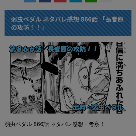
弱虫ペダル ネタバレ感想 866話 「長者原
の攻防！！」
弱虫ペダル 866話 ネタバレ感想・考察！