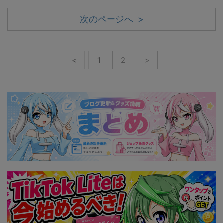
次のページへ >
<
1
2
>