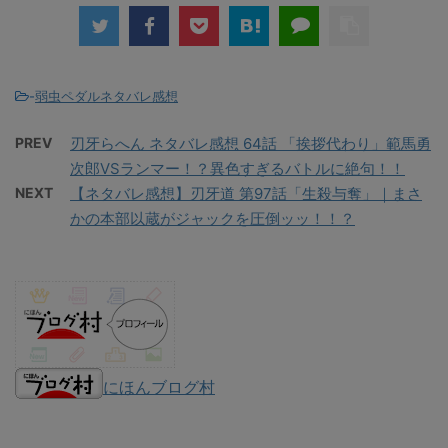
-
弱虫ペダルネタバレ感想
PREV
刃牙らへん ネタバレ感想 64話 「挨拶代わり」範馬勇
次郎VSランマー！？異色すぎるバトルに絶句！！
NEXT
【ネタバレ感想】刃牙道 第97話「生殺与奪」｜まさ
かの本部以蔵がジャックを圧倒ッッ！！？
にほんブログ村