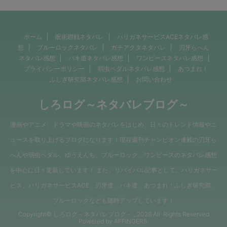
ホーム
呪術廻戦ネタバレ
ハリガネサービスACEネタバレ感
想
ブルーロックネタバレ
ガチアクタネタバレ
刃牙らへん
ネタバレ感想
バキ道ネタバレ感想
ワンピースネタバレ感想
プライバシーポリシー
弱虫ペダルネタバレ感想
あつまれ！
ふしぎ研究部ネタバレ感想
お問い合わせ
しろログ～ネタバレブログ～
漫画やアニメ、ドラマや映画のネタバレをはじめ、日々のトレンド情報やニ
ュースを取り上げるブログになります！現在週刊チャンピオン連載の刃牙ら
へんや弱虫ペダル、ゆうえんち、ブルーロック、ワンピースのネタバレ感想
を中心に日々更新しています！ また、リバイバル記事として、ハリガネサー
ビス、ハリガネサービスACE、刃牙道、バキ道、あつまれ！ふしぎ研究部、
ブルーロックなども随時アップしています！
Copyright© しろログ～ネタバレブログ～ , 2026 All Rights Reserved
Powered by
AFFINGER5
.