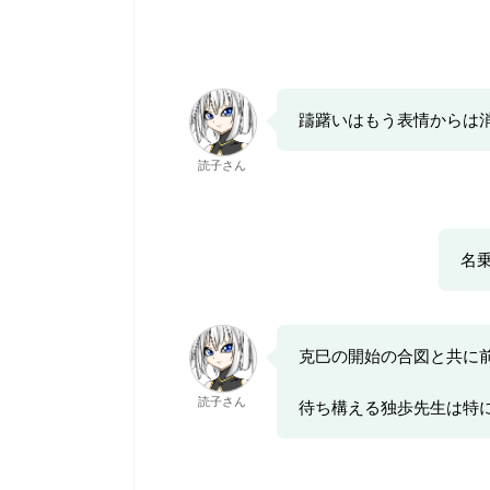
躊躇いはもう表情からは
読子さん
名
克巳の開始の合図と共に
読子さん
待ち構える独歩先生は特