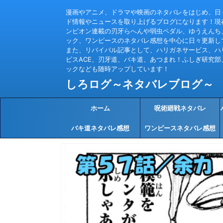
漫画やアニメ、ドラマや映画のネタバレをはじめ、日
ド情報やニュースを取り上げるブログになります！現
ンピオン連載の刃牙らへんや弱虫ペダル、ゆうえんち
ック、ワンピースのネタバレ感想を中心に日々更新し
また、リバイバル記事として、ハリガネサービス、ハ
ビスACE、刃牙道、バキ道、あつまれ！ふしぎ研究部
ックなども随時アップしています！
しろログ～ネタバレブログ～
ホーム
呪術廻戦ネタバレ
バキ道ネタバレ感想
ワンピースネタバレ感想