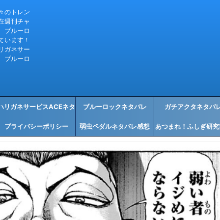
々のトレン
在週刊チャ
、ブルーロ
ています！
リガネサー
、ブルーロ
ハリガネサービスACEネタ
ブルーロックネタバレ
ガチアクタネタバ
プライバシーポリシー
バレ感想
弱虫ペダルネタバレ感想
あつまれ！ふしぎ研究
タバレ感想