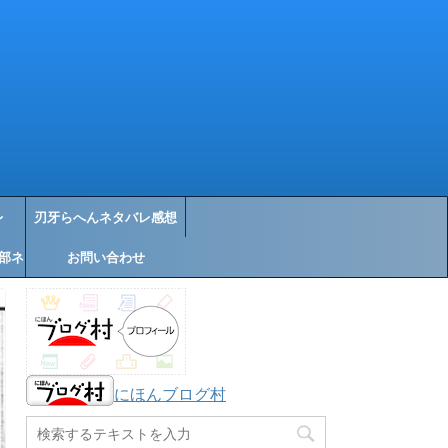
レ
刃牙らへんネタバレ感想
部ネ
お問い合わせ
にほんブログ村