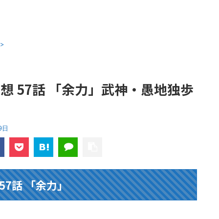
>
想 57話 「余力」武神・愚地独歩
9日
57話 「余力」