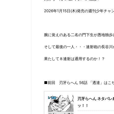
2026年1月15日(木)発売の週刊少年チャ
腕に覚えのある二名の門下生が愚地独歩
そして最後の一人・・・速射砲の長谷川
果たして８連射は通用するのか！？
■前回 刃牙らへん 56話 「透達」はこ
刃牙らへん ネタバレ
ッ！！