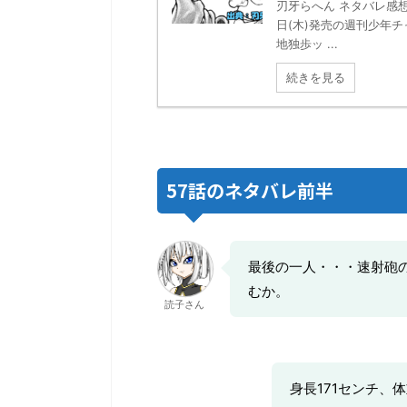
刃牙らへん ネタバレ感想 
日(木)発売の週刊少年チ
地独歩ッ ...
続きを見る
57話のネタバレ前半
最後の一人・・・速射砲
むか。
読子さん
身長171センチ、