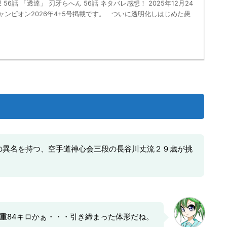
56話 「透達」 刃牙らへん 56話 ネタバレ感想！ 2025年12月24
ャンピオン2026年4+5号掲載です。 ついに透明化しはじめた愚
の異名を持つ、空手道神心会三段の長谷川丈流２９歳が挑
体重84キロかぁ・・・引き締まった体形だね。