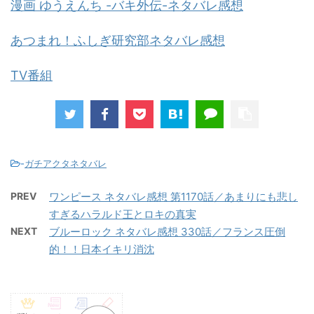
漫画 ゆうえんち -バキ外伝-ネタバレ感想
あつまれ！ふしぎ研究部ネタバレ感想
TV番組
-
ガチアクタネタバレ
PREV
ワンピース ネタバレ感想 第1170話／あまりにも悲し
すぎるハラルド王とロキの真実
NEXT
ブルーロック ネタバレ感想 330話／フランス圧倒
的！！日本イキリ消沈