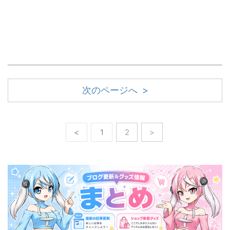
次のページへ >
<
1
2
>