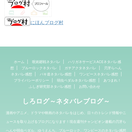
にほんブログ村
ホーム
呪術廻戦ネタバレ
ハリガネサービスACEネタバレ感
想
ブルーロックネタバレ
ガチアクタネタバレ
刃牙らへん
ネタバレ感想
バキ道ネタバレ感想
ワンピースネタバレ感想
プライバシーポリシー
弱虫ペダルネタバレ感想
あつまれ！
ふしぎ研究部ネタバレ感想
お問い合わせ
しろログ～ネタバレブログ～
漫画やアニメ、ドラマや映画のネタバレをはじめ、日々のトレンド情報やニ
ュースを取り上げるブログになります！現在週刊チャンピオン連載の刃牙ら
へんや弱虫ペダル、ゆうえんち、ブルーロック、ワンピースのネタバレ感想