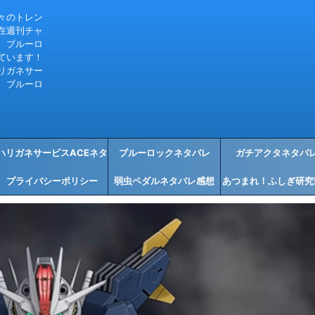
々のトレン
在週刊チャ
、ブルーロ
ています！
リガネサー
、ブルーロ
ハリガネサービスACEネタ
ブルーロックネタバレ
ガチアクタネタバ
プライバシーポリシー
バレ感想
弱虫ペダルネタバレ感想
あつまれ！ふしぎ研究
タバレ感想