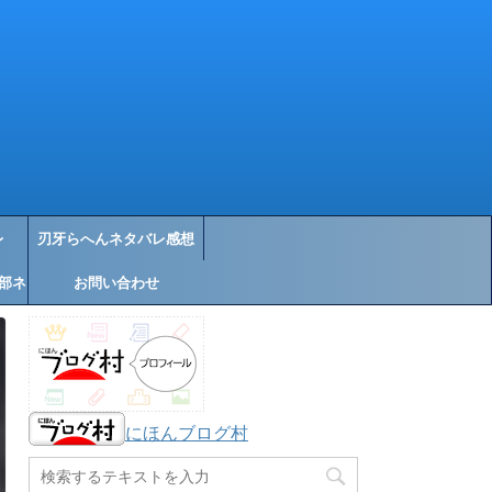
レ
刃牙らへんネタバレ感想
部ネ
お問い合わせ
にほんブログ村