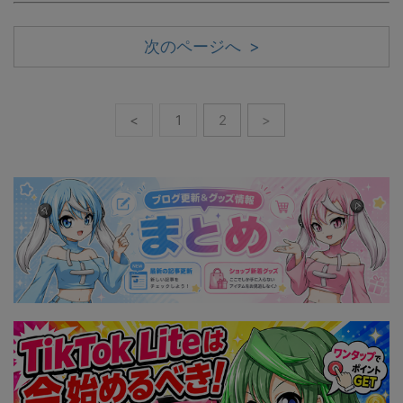
次のページへ >
<
1
2
>