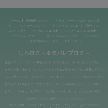
ホーム
呪術廻戦ネタバレ
ハリガネサービスACEネタバレ感
想
ブルーロックネタバレ
ガチアクタネタバレ
刃牙らへん
ネタバレ感想
バキ道ネタバレ感想
ワンピースネタバレ感想
プライバシーポリシー
弱虫ペダルネタバレ感想
あつまれ！
ふしぎ研究部ネタバレ感想
お問い合わせ
しろログ～ネタバレブログ～
漫画やアニメ、ドラマや映画のネタバレをはじめ、日々のトレンド情報やニ
ュースを取り上げるブログになります！現在週刊チャンピオン連載の刃牙ら
へんや弱虫ペダル、ゆうえんち、ブルーロック、ワンピースのネタバレ感想
を中心に日々更新しています！ また、リバイバル記事として、ハリガネサー
ビス、ハリガネサービスACE、刃牙道、バキ道、あつまれ！ふしぎ研究部、
ブルーロックなども随時アップしています！
Copyright© しろログ～ネタバレブログ～ , 2026 All Rights Reserved