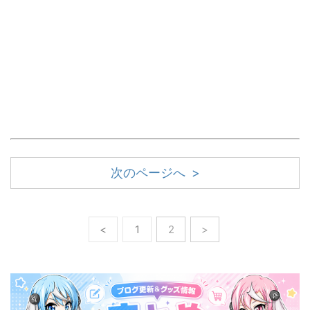
次のページへ >
<
1
2
>