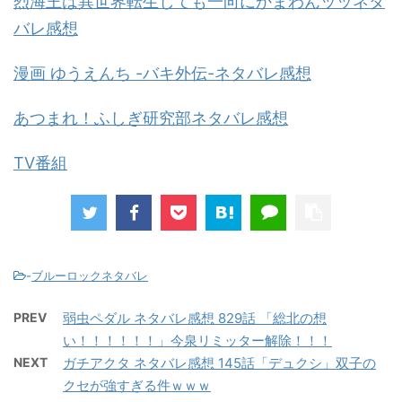
烈海王は異世界転生しても一向にかまわんッッネタ
バレ感想
漫画 ゆうえんち -バキ外伝-ネタバレ感想
あつまれ！ふしぎ研究部ネタバレ感想
TV番組
-
ブルーロックネタバレ
PREV
弱虫ペダル ネタバレ感想 829話 「総北の想
い！！！！！！」今泉リミッター解除！！！
NEXT
ガチアクタ ネタバレ感想 145話「デュクシ」双子の
クセが強すぎる件ｗｗｗ