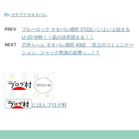
-
ガチアクタネタバレ
PREV
ブルーロック ネタバレ感想 312話／いよいよ始まる
U-20 W杯！！凪の決意固まる！！
NEXT
刃牙らへん ネタバレ感想 49話 「至上のコミュニケー
ション」ジャック怒涛の反撃ッ…！？
にほんブログ村