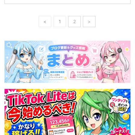
<
1
2
>