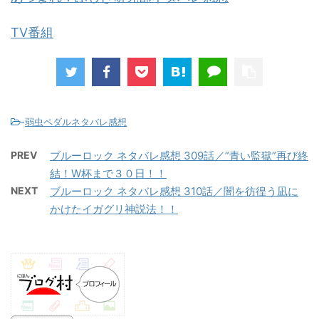
TV番組
-
弱虫ペダルネタバレ感想
PREV
ブルーロック ネタバレ感想 309話／”青い監獄”再び終
結！W杯まで３０日！！
NEXT
ブルーロック ネタバレ感想 310話／闇を彷徨う凪に
かけたイガグリ神説法！！