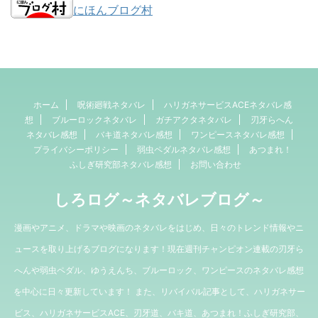
にほんブログ村
ホーム
呪術廻戦ネタバレ
ハリガネサービスACEネタバレ感
想
ブルーロックネタバレ
ガチアクタネタバレ
刃牙らへん
ネタバレ感想
バキ道ネタバレ感想
ワンピースネタバレ感想
プライバシーポリシー
弱虫ペダルネタバレ感想
あつまれ！
ふしぎ研究部ネタバレ感想
お問い合わせ
しろログ～ネタバレブログ～
漫画やアニメ、ドラマや映画のネタバレをはじめ、日々のトレンド情報やニ
ュースを取り上げるブログになります！現在週刊チャンピオン連載の刃牙ら
へんや弱虫ペダル、ゆうえんち、ブルーロック、ワンピースのネタバレ感想
を中心に日々更新しています！ また、リバイバル記事として、ハリガネサー
ビス、ハリガネサービスACE、刃牙道、バキ道、あつまれ！ふしぎ研究部、