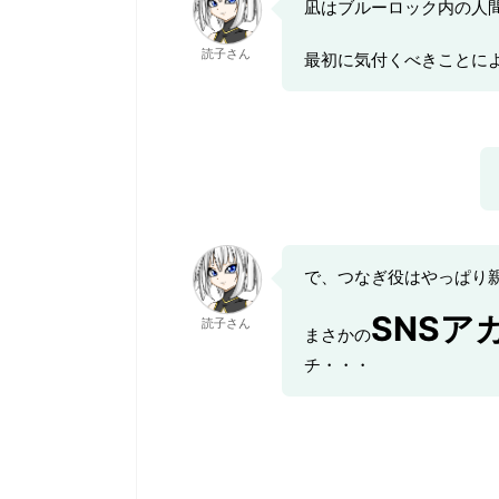
凪はブルーロック内の人
読子さん
最初に気付くべきことに
で、つなぎ役はやっぱり
SNSア
読子さん
まさかの
チ・・・