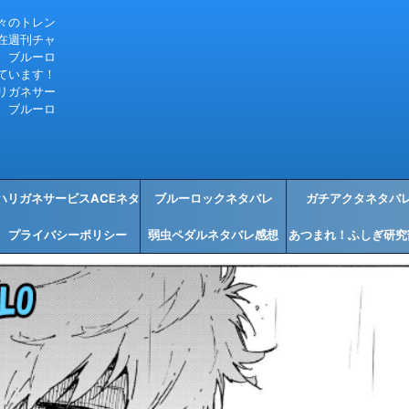
々のトレン
在週刊チャ
、ブルーロ
ています！
リガネサー
、ブルーロ
ハリガネサービスACEネタ
ブルーロックネタバレ
ガチアクタネタバ
プライバシーポリシー
バレ感想
弱虫ペダルネタバレ感想
あつまれ！ふしぎ研究
タバレ感想