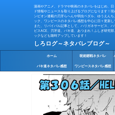
漫画やアニメ、ドラマや映画のネタバレをはじめ、日
ド情報やニュースを取り上げるブログになります！現
ンピオン連載の刃牙らへんや弱虫ペダル、ゆうえんち
ック、ワンピースのネタバレ感想を中心に日々更新し
また、リバイバル記事として、ハリガネサービス、ハ
ビスACE、刃牙道、バキ道、あつまれ！ふしぎ研究部
ックなども随時アップしています！
しろログ～ネタバレブログ～
ホーム
呪術廻戦ネタバレ
バキ道ネタバレ感想
ワンピースネタバレ感想