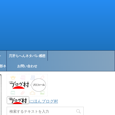
レ
刃牙らへんネタバレ感想
部ネ
お問い合わせ
にほんブログ村