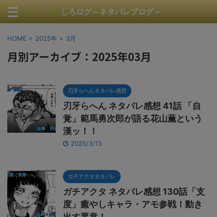
しろログ～ネタバレブログ～
HOME
>
2025年
>
3月
月別アーカイブ：2025年03月
刃牙らへんネタバレ感想
刃牙らへん ネタバレ感想 41話 「自
覚」範馬勇次郎が語る花山薫という
漢ッ！！
2025/3/13
ガチアクタネタバレ
ガチアクタ ネタバレ感想 130話「支
度」癒やしキャラ・アモ参戦！動き
出す悪意！