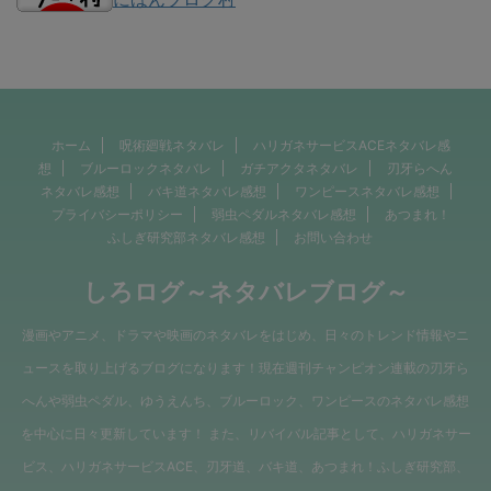
ホーム
呪術廻戦ネタバレ
ハリガネサービスACEネタバレ感
想
ブルーロックネタバレ
ガチアクタネタバレ
刃牙らへん
ネタバレ感想
バキ道ネタバレ感想
ワンピースネタバレ感想
プライバシーポリシー
弱虫ペダルネタバレ感想
あつまれ！
ふしぎ研究部ネタバレ感想
お問い合わせ
しろログ～ネタバレブログ～
漫画やアニメ、ドラマや映画のネタバレをはじめ、日々のトレンド情報やニ
ュースを取り上げるブログになります！現在週刊チャンピオン連載の刃牙ら
へんや弱虫ペダル、ゆうえんち、ブルーロック、ワンピースのネタバレ感想
を中心に日々更新しています！ また、リバイバル記事として、ハリガネサー
ビス、ハリガネサービスACE、刃牙道、バキ道、あつまれ！ふしぎ研究部、