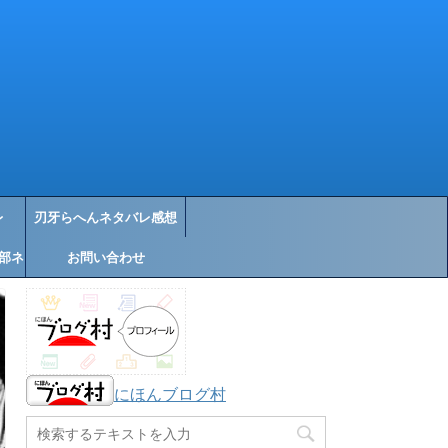
レ
刃牙らへんネタバレ感想
部ネ
お問い合わせ
にほんブログ村