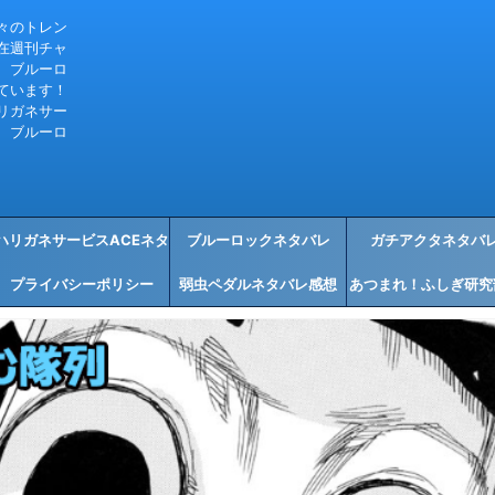
々のトレン
在週刊チャ
、ブルーロ
ています！
リガネサー
、ブルーロ
ハリガネサービスACEネタ
ブルーロックネタバレ
ガチアクタネタバ
プライバシーポリシー
バレ感想
弱虫ペダルネタバレ感想
あつまれ！ふしぎ研究
タバレ感想