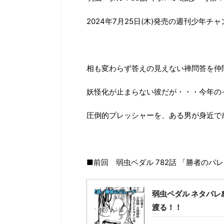
2024年7月25日(木)発売の週刊少年チ
相も変わらず答えの見えない禅問答を仲
妖怪化が止まらない彼だが・・・今年の
圧倒的プレッシャーを、ある男が身近で
■前回 弱虫ペダル 782話 「勝者のパ
弱虫ペダル ネタバレ
渡る！！