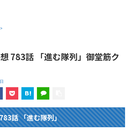
>
想 783話 「進む隊列」御堂筋ク
1日
783話 「進む隊列」
！