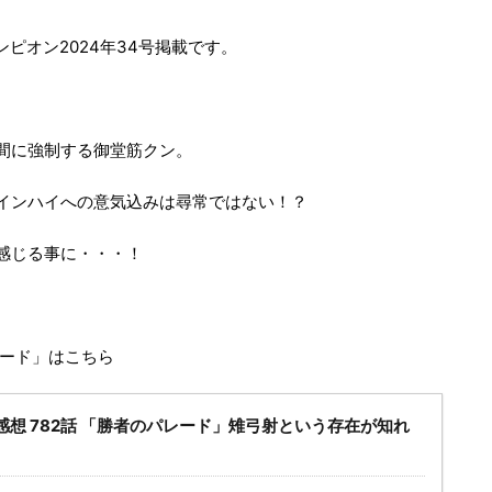
ャンピオン2024年34号掲載です。
間に強制する御堂筋クン。
インハイへの意気込みは尋常ではない！？
感じる事に・・・！
レード」はこちら
感想 782話 「勝者のパレード」雉弓射という存在が知れ