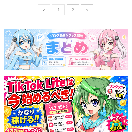
<
1
2
>