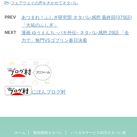
-
フェアウェイの声をきかせてネタバレ
PREV
あつまれ！ふしぎ研究部 ネタバレ感想 最終回(379話)
「大祐のふしぎ」
NEXT
漫画 ゆうえんち -バキ外伝- ネタバレ感想 29話 「全
力で」無門VSゴブリン春日決着
にほんブログ村
ホーム
呪術廻戦ネタバレ
ハリガネサービスACEネタバレ感