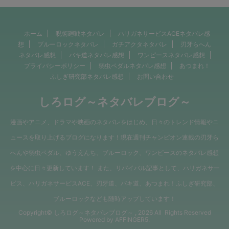
ホーム
呪術廻戦ネタバレ
ハリガネサービスACEネタバレ感
想
ブルーロックネタバレ
ガチアクタネタバレ
刃牙らへん
ネタバレ感想
バキ道ネタバレ感想
ワンピースネタバレ感想
プライバシーポリシー
弱虫ペダルネタバレ感想
あつまれ！
ふしぎ研究部ネタバレ感想
お問い合わせ
しろログ～ネタバレブログ～
漫画やアニメ、ドラマや映画のネタバレをはじめ、日々のトレンド情報やニ
ュースを取り上げるブログになります！現在週刊チャンピオン連載の刃牙ら
へんや弱虫ペダル、ゆうえんち、ブルーロック、ワンピースのネタバレ感想
を中心に日々更新しています！ また、リバイバル記事として、ハリガネサー
ビス、ハリガネサービスACE、刃牙道、バキ道、あつまれ！ふしぎ研究部、
ブルーロックなども随時アップしています！
Copyright© しろログ～ネタバレブログ～ , 2026 All Rights Reserved
Powered by
AFFINGER5
.